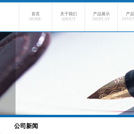
首页
关于我们
产品展示
产
HOME
ABOUT
DISPLAY
INVE
碳素结构钢
现
合金结构管
在
弹簧圆钢
特
热作模具钢
冷作模具钢
轴承钢
碳素工具钢
高速工具钢
合金工具钢
公司新闻