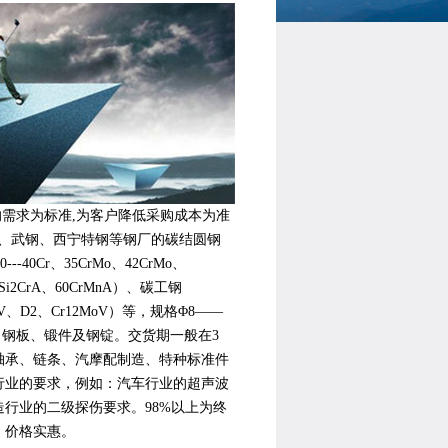
的需求为标准,为客户降低采购成本为准
、武钢、西宁特钢等钢厂的碳结圆钢
-40Cr、35CrMo、42CrMo、
0Si2CrA、60CrMnA）、碳工钢
r4V、D2、Cr12MoV）等，规格Φ8——
、钢板、锻件及钢锭。交货期一般在3
轴承、链条、汽摩配制造、特种标准件
行业的要求，例如：汽车行业的超声波
行业的二级探伤要求。98%以上为终
，价格实惠。