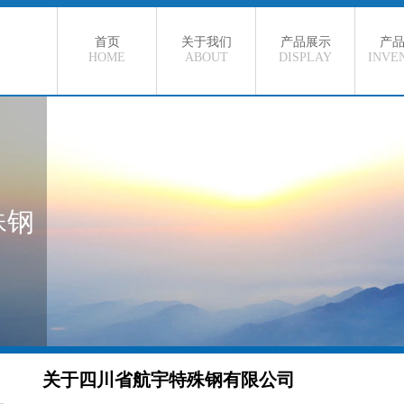
首页
关于我们
产品展示
产
HOME
ABOUT
DISPLAY
INVE
碳素结构钢
现
合金结构管
在
弹簧圆钢
特
热作模具钢
殊钢
冷作模具钢
轴承钢
碳素工具钢
高速工具钢
合金工具钢
关于四川省航宇特殊钢有限公司