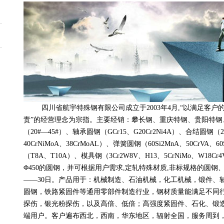
四川省航宇特殊钢有限公司成立于2003年4月,“以满足客户
责”的经营理念为宗指。主要经销：攀长钢、重庆特钢、贵阳特钢
（20#—45#）、轴承圆钢（GCr15、G20Cr2Ni4A）、合结圆钢（20--
40CrNiMoA、38CrMoAL）、弹簧圆钢（60Si2MnA、50CrVA、6
（T8A、T10A）、模具钢（3Cr2W8V、H13、5CrNiMo、W18C
Φ450的圆钢，并可根据用户需求,定轧特殊材质,非标规格的圆钢
——30日。产品用于：机械制造、石油机械，化工机械，锻件、
圆钢，铁路紧固件等通用零部件制造行业，钢材质量能满足不同
探伤，银光粉探伤，以及高倍、低倍；高强度紧固件、石化、锻造
端用户。客户遍布西北，西南，华东地区，辐射全国，服务周到